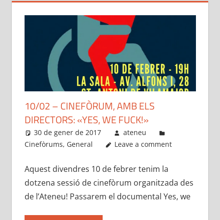
10/02 – CINEFÒRUM, AMB ELS
DIRECTORS: «YES, WE FUCK!»
30 de gener de 2017
ateneu
Cinefòrums
,
General
Leave a comment
Aquest divendres 10 de febrer tenim la
dotzena sessió de cinefòrum organitzada des
de l’Ateneu! Passarem el documental Yes, we