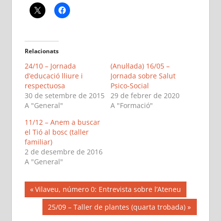
Relacionats
24/10 – Jornada
(Anul·lada) 16/05 –
d’educació lliure i
Jornada sobre Salut
respectuosa
Psico-Social
30 de setembre de 2015
29 de febrer de 2020
A "General"
A "Formació"
11/12 – Anem a buscar
el Tió al bosc (taller
familiar)
2 de desembre de 2016
A "General"
Navegació
Previous
Vilaveu, número 0: Entrevista sobre l’Ateneu
Post:
d'entrades
Next
25/09 – Taller de plantes (quarta trobada)
Post: