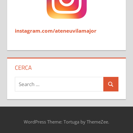
instagram.com/ateneuvilamajor
CERCA
Search
Search
for:
WordPress Theme: Tortuga by ThemeZee.