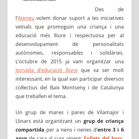
Des de
l’
Ateneu
volem donar suport a les iniciatives
veïnals que promoguin una criança i una
educació més lliure i respectuosa per al
desenvolupament de personalitats
autònomes, responsables i solidàries.
L’octubre de 2015 ja vam organitzar una
Jornada d’educació lliure
que va ser molt
interessant, en la qual van participar diversos
col·lectius del Baix Montseny i de Catalunya
que treballen el tema.
Un grup de mares i pares de Vilamajor i
Llinars està organitzant un
grup de criança
compartida
per a nens i nenes d’
entre 3 i 6
anys
de cara al curs vinent:
Follets del bosc
.