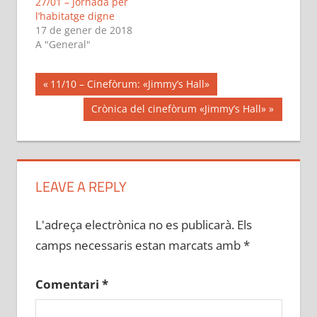
27/01 – Jornada per
l’habitatge digne
17 de gener de 2018
A "General"
Navegació
Previous
11/10 – Cinefòrum: «Jimmy’s Hall»
Post:
d'entrades
Next
Crònica del cinefòrum «Jimmy’s Hall»
Post:
LEAVE A REPLY
L'adreça electrònica no es publicarà.
Els
camps necessaris estan marcats amb
*
Comentari
*