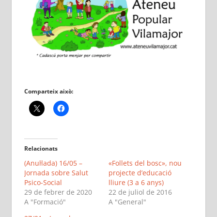
Comparteix això:
Relacionats
(Anul·lada) 16/05 –
«Follets del bosc», nou
Jornada sobre Salut
projecte d’educació
Psico-Social
lliure (3 a 6 anys)
29 de febrer de 2020
22 de juliol de 2016
A "Formació"
A "General"