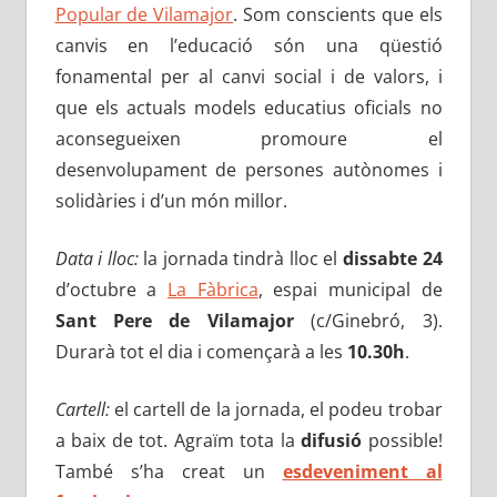
Popular de Vilamajor
. Som conscients que els
canvis en l’educació són una qüestió
fonamental per al canvi social i de valors, i
que els actuals models educatius oficials no
aconsegueixen promoure el
desenvolupament de persones autònomes i
solidàries i d’un món millor.
Data i lloc:
la jornada tindrà lloc el
dissabte 24
d’octubre a
La Fàbrica
, espai municipal de
Sant Pere de Vilamajor
(c/Ginebró, 3).
Durarà tot el dia i començarà a les
10.30h
.
Cartell:
el cartell de la jornada, el podeu trobar
a baix de tot. Agraïm tota la
difusió
possible!
També s’ha creat un
esdeveniment al