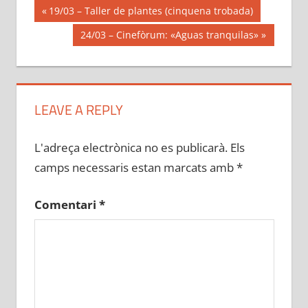
Navegació
Previous
19/03 – Taller de plantes (cinquena trobada)
Post:
d'entrades
Next
24/03 – Cinefòrum: «Aguas tranquilas»
Post:
LEAVE A REPLY
L'adreça electrònica no es publicarà.
Els
camps necessaris estan marcats amb
*
Comentari
*