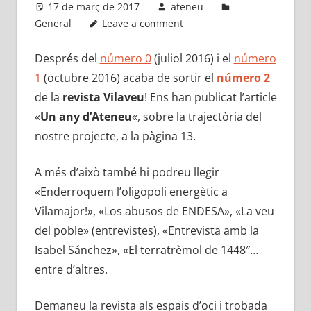
17 de març de 2017
ateneu
General
Leave a comment
Després del
número 0
(juliol 2016) i el
número
1
(octubre 2016) acaba de sortir el
número 2
de la
revista
Vilaveu
! Ens han publicat l’article
«
Un any d’Ateneu
«, sobre la trajectòria del
nostre projecte, a la pàgina 13.
A més d’això també hi podreu llegir
«Enderroquem l’oligopoli energètic a
Vilamajor!», «Los abusos de ENDESA», «La veu
del poble» (entrevistes), «Entrevista amb la
Isabel Sánchez», «El terratrèmol de 1448″…
entre d’altres.
Demaneu la revista als espais d’oci i trobada