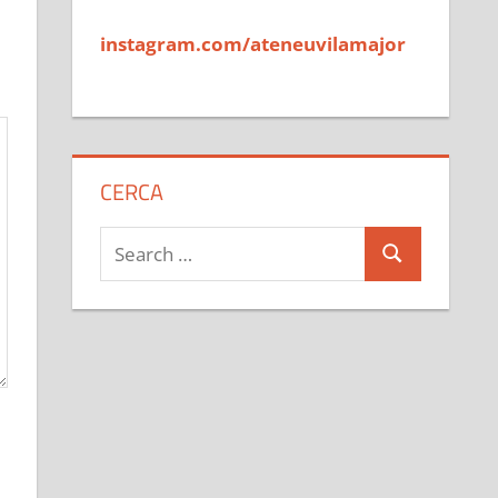
instagram.com/ateneuvilamajor
CERCA
Search
Search
for: