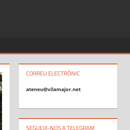
CORREU ELECTRÒNIC
ateneu@vilamajor.net
SEGUEIX-NOS A TELEGRAM