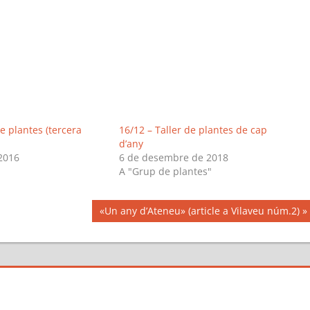
de plantes (tercera
16/12 – Taller de plantes de cap
d’any
 2016
6 de desembre de 2018
A "Grup de plantes"
Next
«Un any d’Ateneu» (article a Vilaveu núm.2)
Post: