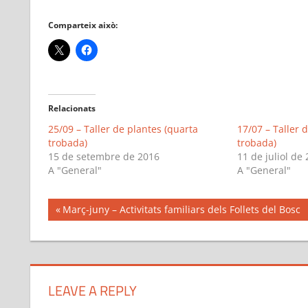
Comparteix això:
Relacionats
25/09 – Taller de plantes (quarta
17/07 – Taller 
trobada)
trobada)
15 de setembre de 2016
11 de juliol de
A "General"
A "General"
Navegació
Previous
Març-juny – Activitats familiars dels Follets del Bosc
Post:
d'entrades
LEAVE A REPLY