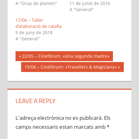
A "Grup de plantes"
11 de juliol de 2016
A "General"
17/06 – Taller
d’elaboració de ratafia
5 de juny de 2018
A "General"
Navegació
Previous
22/05 – Cinefòrum: «Una segunda madre»
Post:
d'entrades
Next
19/06 – Cinefòrum: «Travellers & Magicians»
Post:
LEAVE A REPLY
L'adreça electrònica no es publicarà.
Els
camps necessaris estan marcats amb
*