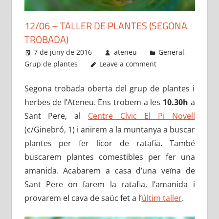
12/06 – TALLER DE PLANTES (SEGONA
TROBADA)
7 de juny de 2016
ateneu
General
,
Grup de plantes
Leave a comment
Segona trobada oberta del grup de plantes i
herbes de l’
Ateneu
. Ens trobem a les
10.30h
a
Sant Pere, al
Centre Cívic El Pi Novell
(c/Ginebró, 1) i anirem a la muntanya a buscar
plantes per fer licor de ratafia. També
buscarem plantes comestibles per fer una
amanida. Acabarem a casa d’una veïna de
Sant Pere on farem la ratafia, l’amanida i
provarem el cava de saüc fet a l’
últim taller
.