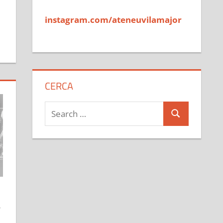
instagram.com/ateneuvilamajor
CERCA
Search
Search
for:
,