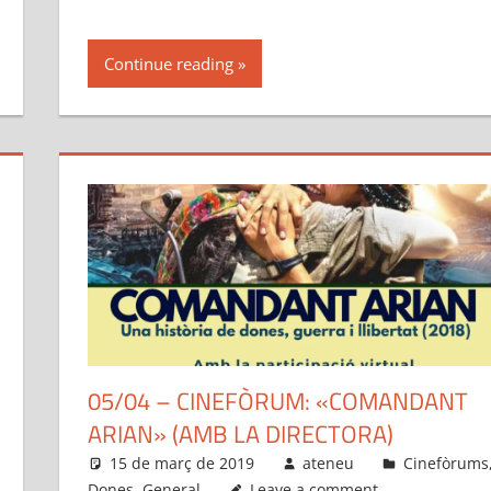
Continue reading
05/04 – CINEFÒRUM: «COMANDANT
ARIAN» (AMB LA DIRECTORA)
15 de març de 2019
ateneu
Cinefòrums
Dones
,
General
Leave a comment