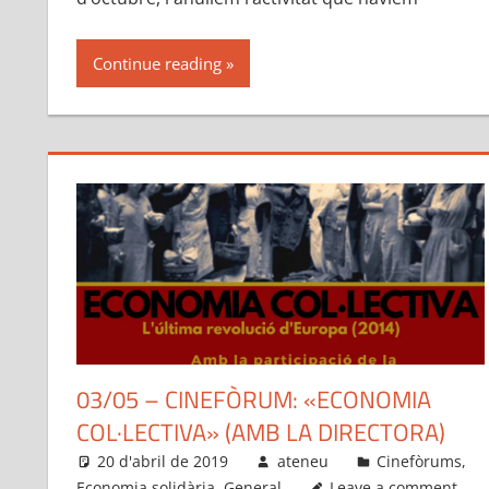
Continue reading
03/05 – CINEFÒRUM: «ECONOMIA
COL·LECTIVA» (AMB LA DIRECTORA)
20 d'abril de 2019
ateneu
Cinefòrums
,
Economia solidària
,
General
Leave a comment