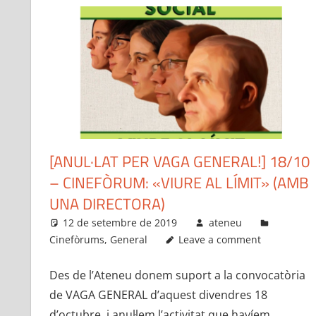
[ANUL·LAT PER VAGA GENERAL!] 18/10
– CINEFÒRUM: «VIURE AL LÍMIT» (AMB
UNA DIRECTORA)
12 de setembre de 2019
ateneu
Cinefòrums
,
General
Leave a comment
Des de l’Ateneu donem suport a la convocatòria
de VAGA GENERAL d’aquest divendres 18
d’octubre, i anul·lem l’activitat que havíem