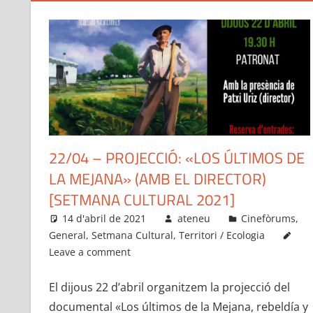
22/04 – PROJECCIÓ: «LOS ÚLTIMOS DE
LA MEJANA» (AMB EL DIRECTOR)
[SETMANA CULTURAL 2021]
14 d'abril de 2021
ateneu
Cinefòrums
,
General
,
Setmana Cultural
,
Territori / Ecologia
Leave a comment
El dijous 22 d’abril organitzem la projecció del
documental «Los últimos de la Mejana, rebeldía y