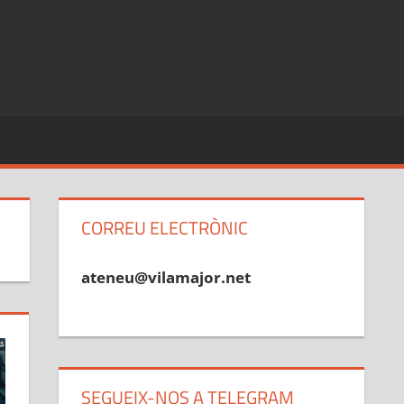
CORREU ELECTRÒNIC
ateneu@vilamajor.net
SEGUEIX-NOS A TELEGRAM