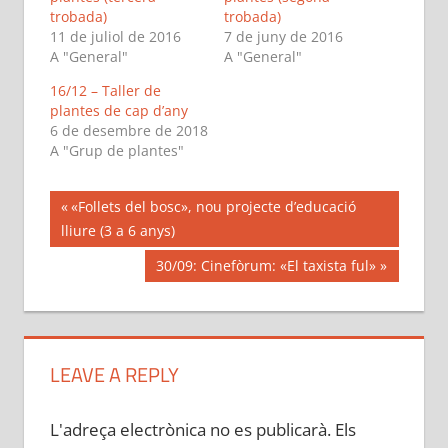
trobada)
trobada)
11 de juliol de 2016
7 de juny de 2016
A "General"
A "General"
16/12 – Taller de
plantes de cap d’any
6 de desembre de 2018
A "Grup de plantes"
Navegació
Previous
«Follets del bosc», nou projecte d’educació
Post:
lliure (3 a 6 anys)
d'entrades
Next
30/09: Cinefòrum: «El taxista ful»
Post:
LEAVE A REPLY
L'adreça electrònica no es publicarà.
Els