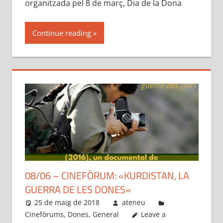
organitzada pel 8 de març, Dia de la Dona
Continue reading
08/06 – CINEFÒRUM: «KURDISTAN, LA
GUERRA DE LES DONES»
25 de maig de 2018
ateneu
Cinefòrums
,
Dones
,
General
Leave a