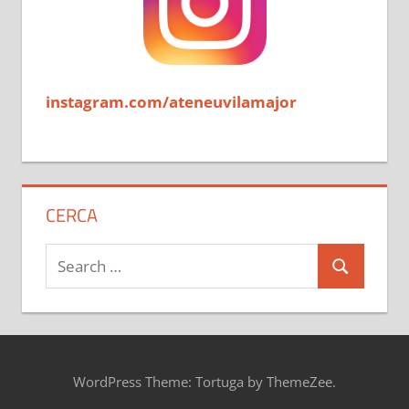
instagram.com/ateneuvilamajor
CERCA
Search
Search
for:
WordPress Theme: Tortuga by ThemeZee.