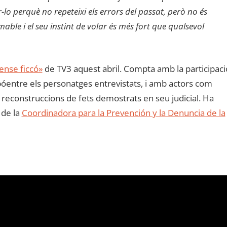
lo perquè no repeteixi els errors del passat, però no és
ble i el seu instint de volar és més fort que qualsevol
ense ficcó»
de TV3 aquest abril. Compta amb la participaci
entre els personatges entrevistats, i amb actors com
s reconstruccions de fets demostrats en seu judicial. Ha
 de la
Coordinadora para la Prevención y la Denuncia de la