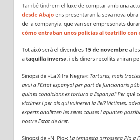
També tindrem el luxe de comptar amb una actuac
desde Abajo
ens presentaran la seva nova obra
de la companyia, que van ser empresonats duran
cómo entraban unos policías al teatrillo con
Tot això serà el divendres
15 de novembre
a les
a
taquilla inversa
, i els diners recollits aniran 
Sinopsi de «La Xifra Negra»:
Tortures, mals tracte
avui a l’Estat espanyol per part de funcionaris púb
quines condicions es tortura a Espanya? Per què c
víctimes i per als qui vulneren la llei? Víctimes, adv
experts analitzen les seves causes i apunten possib
nostre Estat de dret.
Sinopsi de «Ni Pío»:
La tempesta arrossega Pío a l’i