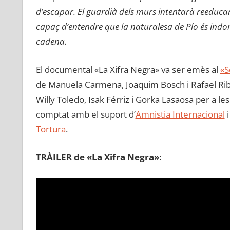
d’escapar. El guardià dels murs intentarà reeducar-
capaç d’entendre que la naturalesa de Pío és indoma
cadena.
El documental «La Xifra Negra» va ser emès al
«S
de Manuela Carmena, Joaquim Bosch i Rafael Ribó
Willy Toledo, Isak Férriz i Gorka Lasaosa per a le
comptat amb el suport d’
Amnistia Internacional
i
Tortura
.
TRÀILER de «La Xifra Negra»: