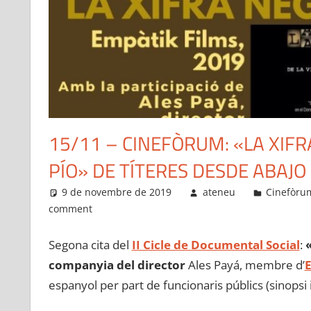
15/11 – CINEFÒRUM: «LA XIFR
PÍO» DE TÍTERES DESDE ABAJO
9 de novembre de 2019
ateneu
Cinefòru
comment
Segona cita del
II Cicle de Documental Social
:
companyia del director
Ales Payá, membre d’
E
espanyol per part de funcionaris públics (sinopsi i