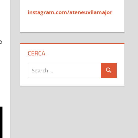
instagram.com/ateneuvilamajor
ó
CERCA
Search
Search
for: