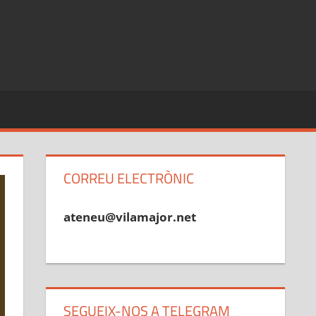
CORREU ELECTRÒNIC
ateneu@vilamajor.net
SEGUEIX-NOS A TELEGRAM