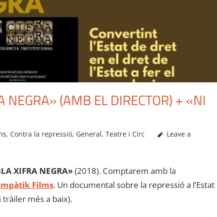
A NEGRA» (AMB EL DIRECTOR) + «NI
ms
,
Contra la repressió
,
General
,
Teatre i Circ
Leave a
«LA XIFRA NEGRA»
(2018). Comptarem amb la
mpàtik Films
. Un documental sobre la repressió a l’Estat
 tràiler més a baix).