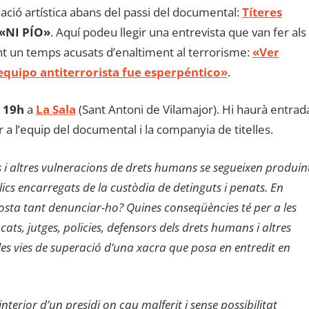
ió artística abans del passi del documental:
Títeres
«NI PÍO»
. Aquí podeu llegir una entrevista que van fer als
t un temps acusats d’enaltiment al terrorisme:
«Ver
 equipo antiterrorista fue esperpéntico»
.
19h
a
La Sala
(Sant Antoni de Vilamajor). Hi haurà entrad
per a l’equip del documental i la companyia de titelles.
s i altres vulneracions de drets humans se segueixen produin
lics encarregats de la custòdia de detinguts i penats. En
osta tant denunciar-ho? Quines conseqüències té per a les
ocats, jutges, policies, defensors dels drets humans i altres
les vies de superació d’una xacra que posa en entredit en
nterior d’un presidi on cau malferit i sense possibilitat