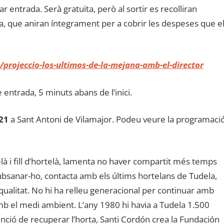
r entrada. Serà gratuïta, però al sortir es recolliran
sa, que aniran íntegrament per a cobrir les despeses que e
projeccio-los-ultimos-de-la-mejana-amb-el-director
entrada, 5 minuts abans de l’inici.
21
a Sant Antoni de Vilamajor. Podeu veure la programaci
là i fill d’hortelà, lamenta no haver compartit més temps
 subsanar-ho, contacta amb els últims hortelans de Tudela,
qualitat. No hi ha relleu generacional per continuar amb
 el medi ambient. L’any 1980 hi havia a Tudela 1.500
ció de recuperar l’horta, Santi Cordón crea la Fundación