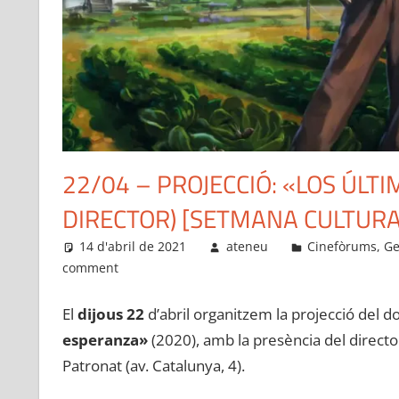
22/04 – PROJECCIÓ: «LOS ÚLT
DIRECTOR) [SETMANA CULTURA
14 d'abril de 2021
ateneu
Cinefòrums
,
Ge
comment
El
dijous 22
d’abril organitzem la projecció del 
esperanza»
(2020), amb la presència del director,
Patronat (av. Catalunya, 4).