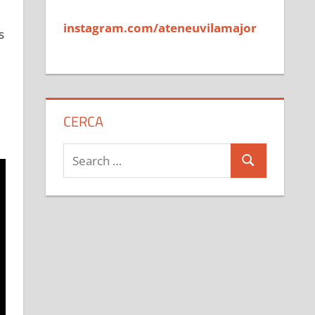
instagram.com/ateneuvilamajor
s
CERCA
Search
Search
for: