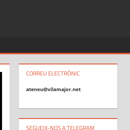
CORREU ELECTRÒNIC
ateneu@vilamajor.net
SEGUEIX-NOS A TELEGRAM