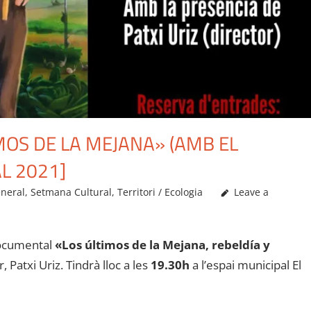
IMOS DE LA MEJANA» (AMB EL
L 2021]
neral
,
Setmana Cultural
,
Territori / Ecologia
Leave a
documental
«Los últimos de la Mejana, rebeldía y
 Patxi Uriz. Tindrà lloc a les
19.30h
a l’espai municipal El