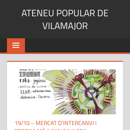
Skip
ATENEU POPULAR DE
to
content
VILAMAJOR
19/10 – MERCAT D’INTERCANVI I