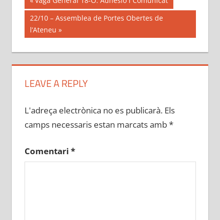
Navegació
Vaga General 18-O: Adhesió i Comunicat
Post:
d'entrades
Next
22/10 – Assemblea de Portes Obertes de
Post:
l’Ateneu
LEAVE A REPLY
L'adreça electrònica no es publicarà.
Els
camps necessaris estan marcats amb
*
Comentari
*