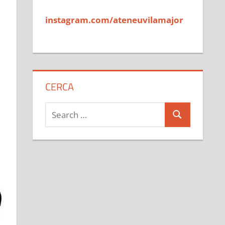
instagram.com/ateneuvilamajor
CERCA
Search
Search
for: