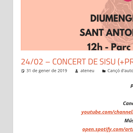
24/02 – CONCERT DE SISU (+P
31 de gener de 2019
ateneu
Cançó d'auto
P
Can
youtube.com/channe
Mús
open.spotify.com/a