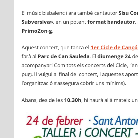
El músic bisbalenc i ara també cantautor
Sisu C
Subversiva»
, en un potent
format bandautor
,
PrimoZon-g
.
Aquest concert, que tanca el
1er Cicle de Canç
farà al
Parc de Can Sauleda
. El
diumenge 24
de
acompanyar! Com tots els concerts del Cicle, l’e
pugui i vulgui al final del concert, i aquestes apo
l’organització s’assegura cobrir uns mínims).
Abans, des de les
10.30h
, hi haurà allà mateix u