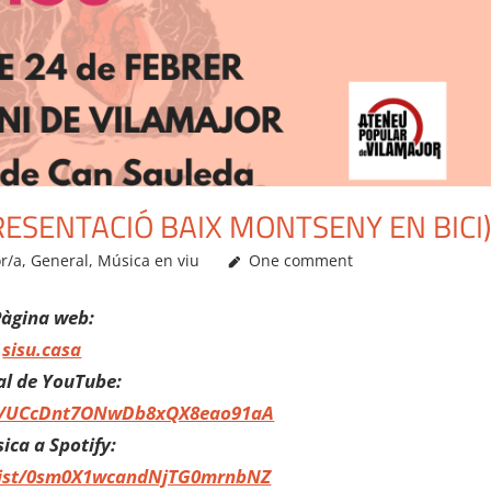
RESENTACIÓ BAIX MONTSENY EN BICI)
r/a
,
General
,
Música en viu
One comment
àgina web:
sisu.casa
al de YouTube:
l/UCcDnt7ONwDb8xQX8eao91aA
ica a Spotify:
rtist/0sm0X1wcandNjTG0mrnbNZ