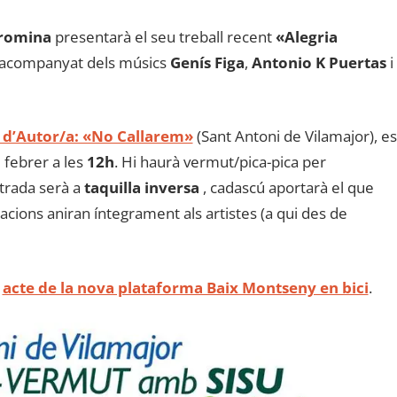
oromina
presentarà el seu treball recent
«Alegria
 acompanyat dels músics
Genís Figa
,
Antonio K Puertas
i
ó d’Autor/a: «No Callarem»
(Sant Antoni de Vilamajor), es
 febrer a les
12h
. Hi haurà vermut/pica-pica per
ntrada serà a
taquilla inversa
, cadascú aportarà el que
rtacions aniran íntegrament als artistes (a qui des de
n
acte de la nova plataforma Baix Montseny en bici
.