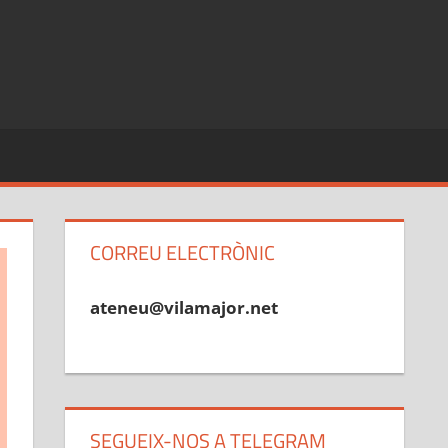
CORREU ELECTRÒNIC
ateneu@vilamajor.net
SEGUEIX-NOS A TELEGRAM