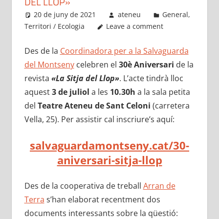
DEL LLOP»
20 de juny de 2021
ateneu
General
,
Territori / Ecologia
Leave a comment
Des de la
Coordinadora per a la Salvaguarda
del Montseny
celebren el
30è Aniversari
de la
revista
«La Sitja del Llop»
. L’acte tindrà lloc
aquest
3 de juliol
a les
10.30h
a la sala petita
del
Teatre Ateneu de Sant Celoni
(carretera
Vella, 25). Per assistir cal inscriure’s aquí:
salvaguardamontseny.cat/30-
aniversari-sitja-llop
Des de la cooperativa de treball
Arran de
Terra
s’han elaborat recentment dos
documents interessants sobre la qüestió: