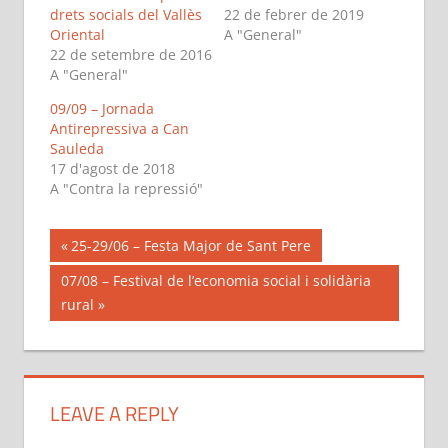
drets socials del Vallès
22 de febrer de 2019
Oriental
A "General"
22 de setembre de 2016
A "General"
09/09 – Jornada
Antirepressiva a Can
Sauleda
17 d'agost de 2018
A "Contra la repressió"
Navegació
Previous
25-29/06 – Festa Major de Sant Pere
Post:
d'entrades
Next
07/08 – Festival de l’economia social i solidària
Post:
rural
LEAVE A REPLY