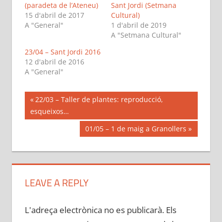
(paradeta de l’Ateneu)
Sant Jordi (Setmana
15 d'abril de 2017
Cultural)
A "General"
1 d'abril de 2019
A "Setmana Cultural"
23/04 – Sant Jordi 2016
12 d'abril de 2016
A "General"
Navegació
Previous
22/03 – Taller de plantes: reproducció,
Post:
esqueixos…
d'entrades
Next
01/05 – 1 de maig a Granollers
Post:
LEAVE A REPLY
L'adreça electrònica no es publicarà.
Els