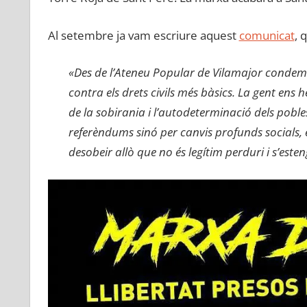
Al setembre ja vam escriure aquest
comunicat
, 
«Des de l’Ateneu Popular de Vilamajor condemn
contra els drets civils més bàsics. La gent ens 
de la sobirania i l’autodeterminació dels pob
referèndums sinó per canvis profunds socials, e
desobeir allò que no és legítim perduri i s’esten