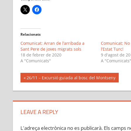
Relacionats
Comunicat: Arran de l’arribada a
Comunicat: No 
Sant Pere de joves migrats sols
l’Estat Turc!
18 de febrer de 2020
9 d'agost de 20
A "Comunicats"
A "Comunicats
Navegació
Previous
26/11 – Excursió guiada al bosc del Montseny
Post:
d'entrades
LEAVE A REPLY
L'adreça electrònica no es publicarà.
Els camps n