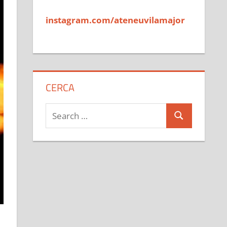
instagram.com/ateneuvilamajor
CERCA
Search
Search
for: