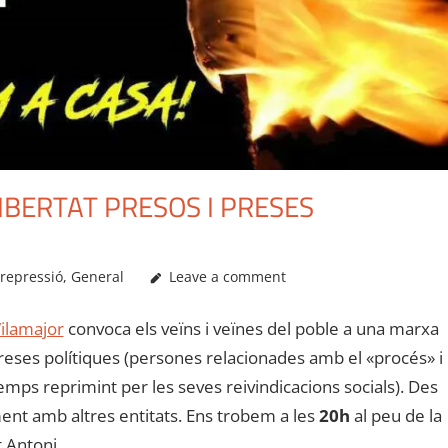
IBERTAT PRESOS I PRESES
 repressió
,
General
Leave a comment
ilamajor
convoca els veïns i veïnes del poble a una marxa
 preses polítiques (persones relacionades amb el «procés» i
mps reprimint per les seves reivindicacions socials). Des
ent amb altres entitats. Ens trobem a les
20h
al peu de la
 Antoni.