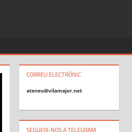
CORREU ELECTRÒNIC
ateneu@vilamajor.net
SEGUEIX-NOS A TELEGRAM