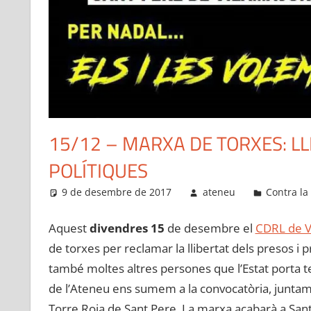
15/12 – MARXA DE TORXES: LL
POLÍTIQUES
9 de desembre de 2017
ateneu
Contra la
Aquest
divendres 15
de desembre el
CDRL de V
de torxes per reclamar la llibertat dels presos i
també moltes altres persones que l’Estat porta te
de l’Ateneu ens sumem a la convocatòria, juntam
Torre Roja de Sant Pere. La marxa acabarà a Sant