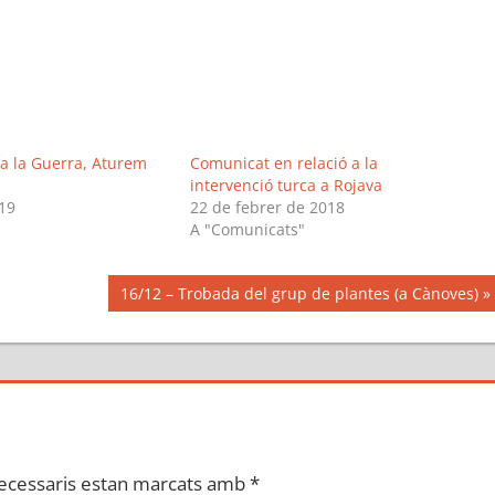
a la Guerra, Aturem
Comunicat en relació a la
intervenció turca a Rojava
19
22 de febrer de 2018
"
A "Comunicats"
Next
16/12 – Trobada del grup de plantes (a Cànoves)
Post:
ecessaris estan marcats amb
*