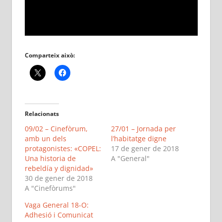
Comparteix això:
Relacionats
09/02 – Cinefòrum,
27/01 – Jornada per
amb un dels
l’habitatge digne
protagonistes: «COPEL:
17 de gener de 2018
Una historia de
A "General"
rebeldía y dignidad»
30 de gener de 2018
A "Cinefòrums"
Vaga General 18-O:
Adhesió i Comunicat