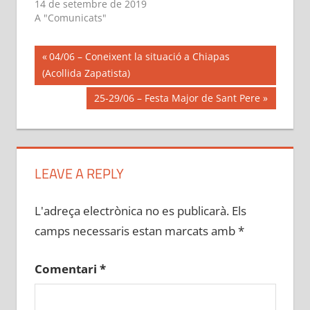
14 de setembre de 2019
A "Comunicats"
Navegació
Previous
04/06 – Coneixent la situació a Chiapas
Post:
(Acollida Zapatista)
d'entrades
Next
25-29/06 – Festa Major de Sant Pere
Post:
LEAVE A REPLY
L'adreça electrònica no es publicarà.
Els
camps necessaris estan marcats amb
*
Comentari
*