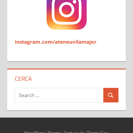
instagram.com/ateneuvilamajor
CERCA
Search
Search
for:
WordPress Theme: Tortuga by ThemeZee.