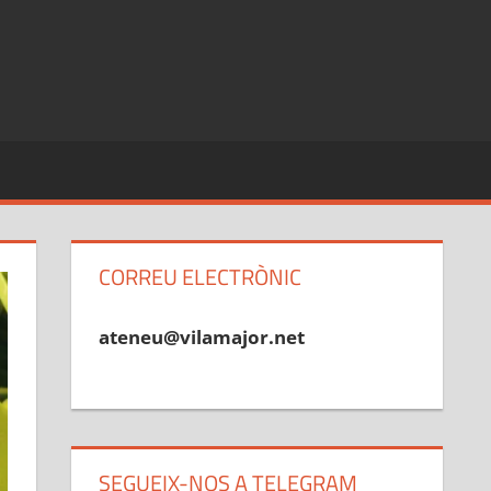
CORREU ELECTRÒNIC
ateneu@vilamajor.net
SEGUEIX-NOS A TELEGRAM