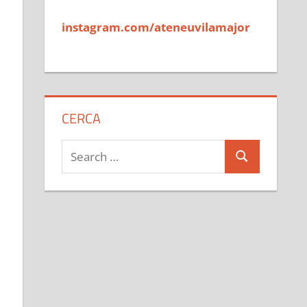
instagram.com/ateneuvilamajor
CERCA
Search
Search
for: