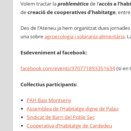
Volem tractar la
problemàtica
de l’
accés a l’hab
de
creació de cooperatives d’habitatge
, entre
Des de l’Ateneu ja hem organitzat dues jornade
una sobre
agroecologia i sobirania alimentària
. 
Esdeveniment al facebook:
facebook.com/events/370771893351634
(si en 
Col·lectius participants:
PAH Baix Montseny
Assemblea de l’Habitatge digne de Palau
Sindicat de Barri del Poble Sec
Cooperativa d’Habitatge de Cardedeu