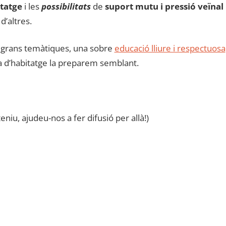
itatge
i les
possibilitats
de
suport mutu i pressió veïnal
 d’altres.
s grans temàtiques, una sobre
educació lliure i respectuosa
La d’habitatge la preparem semblant.
teniu, ajudeu-nos a fer difusió per allà!)