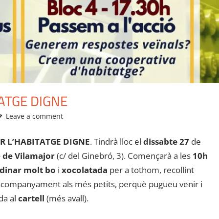
ATGE DIGNE
Leave a comment
R L’HABITATGE DIGNE
. Tindrà lloc el
dissabte 27
de
 de Vilamajor
(c/ del Ginebró, 3). Començarà a les
10h
dinar molt bo
i
xocolatada
per a tothom, recollint
’acompanyament als més petits, perquè pugueu venir i
da al
cartell
(més avall).