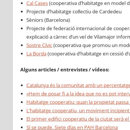
Cal Cases
(cooperativa d’habitatge en model de
Projecte d’habitatge col·lectiu de Cardedeu
Sèniors (Barcelona)
Projecte de federació internacional de coopera
explicació a càrrec d’un veí de Vilamajor infor
Sostre Cívic
(cooperativa que promou un model a
La Borda
(cooperativa d’habitatge en cessió d’
Alguns articles / entrevistes / vídeos:
Catalunya és la comunitat amb un percentatge 
«Hem de posar fi a la idea que no es pot inter
Habitatge cooperatiu: quan la propietat passa a
L’habitatge cooperatiu, un moviment incipient
El primer edifici cooperatiu de la ciutat serà el
Sí se puede. Siete días en PAH Barcelona