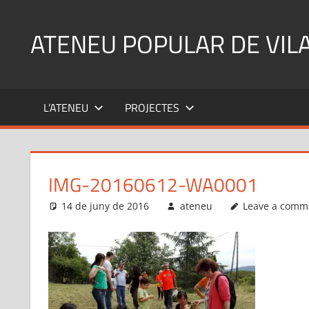
Skip
to
ATENEU POPULAR DE VIL
content
L’ATENEU
PROJECTES
IMG-20160612-WA0001
14 de juny de 2016
ateneu
Leave a comm