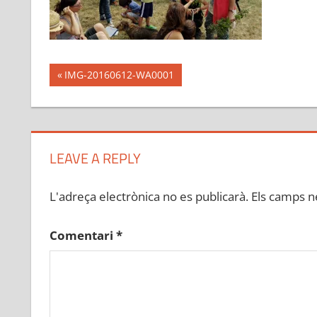
Navegació
Previous
IMG-20160612-WA0001
Post:
d'entrades
LEAVE A REPLY
L'adreça electrònica no es publicarà.
Els camps n
Comentari
*