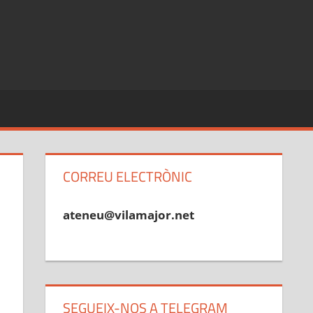
CORREU ELECTRÒNIC
ateneu@vilamajor.net
SEGUEIX-NOS A TELEGRAM