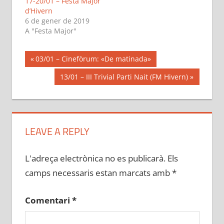
17-20/01 – Festa Major
d’Hivern
6 de gener de 2019
A "Festa Major"
Navegació
Previous
03/01 – Cinefòrum: «De matinada»
Post:
d'entrades
Next
13/01 – III Trivial Parti Nait (FM Hivern)
Post:
LEAVE A REPLY
L'adreça electrònica no es publicarà.
Els
camps necessaris estan marcats amb
*
Comentari
*