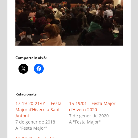
Comparteix això:
Relacionats
17-19-20-21/01 – Festa
15-19/01 – Festa Major
Major d’Hivern a Sant
d’Hivern 2020
Antoni
7 de gener de 2020
7 de gener de 2018
A "Festa Major"
A "Festa Major"