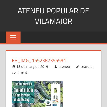
Skip
ATENEU POPULAR DE
to
content
VILAMAJOR
FB_IMG_1552387355591
13 de març de 2019
ateneu
Leave a
comment