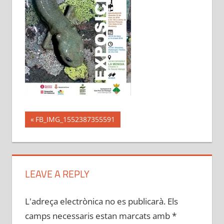
Navegació
Previous
FB_IMG_1552387355591
Post:
d'entrades
LEAVE A REPLY
L'adreça electrònica no es publicarà.
Els
camps necessaris estan marcats amb
*