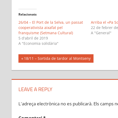
Relacionats
26/04 – El Port de la Selva, un passat
Arriba el «Pa S
cooperativista aixafat pel
22 de febrer d
franquisme (Setmana Cultural)
A "General"
5 d'abril de 2019
A "Economia solidària"
Navegació
Previous
18/11 – Sortida de tardor al Montseny
Post:
d'entrades
LEAVE A REPLY
L'adreça electrònica no es publicarà.
Els camps n
Comentari
*