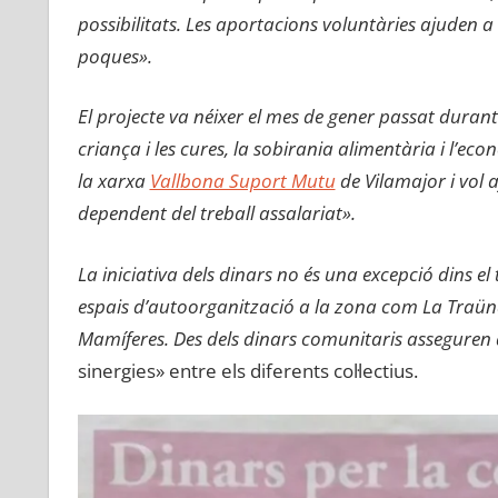
possibilitats. Les aportacions voluntàries ajuden a
poques».
El projecte va néixer el mes de gener passat duran
criança i les cures, la sobirania alimentària i l’e
la xarxa
Vallbona Suport Mutu
de Vilamajor i vol 
dependent del treball assalariat».
La iniciativa dels dinars no és una excepció dins el
espais d’autoorganització a la zona com La Traüna,
Mamíferes. Des dels dinars comunitaris asseguren 
sinergies» entre els diferents col·lectius.