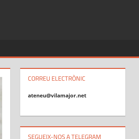
CORREU ELECTRÒNIC
ateneu@vilamajor.net
SEGUEIX-NOS A TELEGRAM