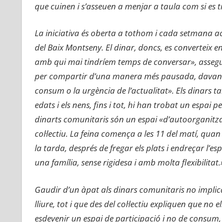
que cuinen i s’asseuen a menjar a taula com si es tr
La iniciativa és oberta a tothom i cada setmana ac
del Baix Montseny. El dinar, doncs, es converteix 
amb qui mai tindríem temps de conversar», assegur
per compartir d’una manera més pausada, davant el
consum o la urgència de l’actualitat». Els dinars t
edats i els nens, fins i tot, hi han trobat un espai pe
dinarts comunitaris són un espai «d’autoorganitzaci
col·lectiu. La feina comença a les 11 del matí, quan
la tarda, després de fregar els plats i endreçar l’
una família, sense rigidesa i amb molta flexibilitat.
Gaudir d’un àpat als dinars comunitaris no implica 
lliure, tot i que des del col·lectiu expliquen que n
esdevenir un espai de participació i no de consum, 