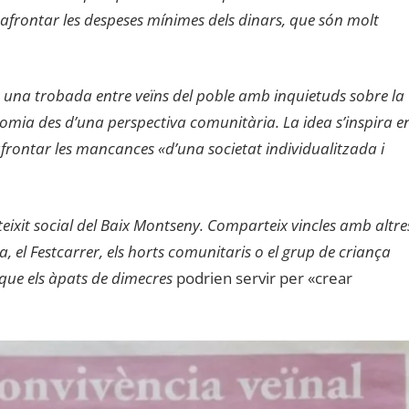
 afrontar les despeses mínimes dels dinars, que són molt
t una trobada entre veïns del poble amb inquietuds sobre la
conomia des d’una perspectiva comunitària. La idea s’inspira e
afrontar les mancances «d’una societat individualitzada i
 teixit social del Baix Montseny. Comparteix vincles amb altre
 el Festcarrer, els horts comunitaris o el grup de criança
que els àpats de dimecres
podrien servir per «crear