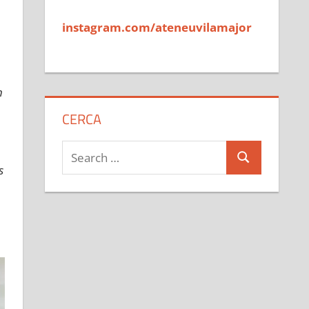
instagram.com/ateneuvilamajor
n
CERCA
Search
Search
for:
s