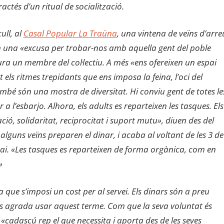
actés d’un ritual de socialització.
ull, al
Casal Popular La Traüna
, una vintena de veïns d’arre
en una «excusa per trobar-nos amb aquella gent del poble
a un membre del col·lectiu. A més «ens ofereixen un espai
s ritmes trepidants que ens imposa la feina, l’oci del
ambé són una mostra de diversitat. Hi conviu gent de totes le
r a l’esbarjo. Alhora, els adults es reparteixen les tasques. Els
ó, solidaritat, reciprocitat i suport mutu», diuen des del
 alguns veïns preparen el dinar, i acaba al voltant de les 3 de
espai. «Les tasques es reparteixen de forma orgànica, com en
»
que s’imposi un cost per al servei. Els dinars són a preu
o els agrada usar aquest terme. Com que la seva voluntat és
«cadascú rep el que necessita i aporta des de les seves