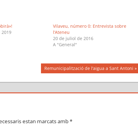
obirà»!
Vilaveu, número 0: Entrevista sobre
e 2019
l’Ateneu
20 de juliol de 2016
A "General"
Next
Remunicipalització de l’aigua a Sant Antoni
Post:
ecessaris estan marcats amb
*