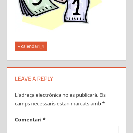
Navegació
Previous
calendari_4
Post:
d'entrades
LEAVE A REPLY
L'adreça electrònica no es publicarà.
Els
camps necessaris estan marcats amb
*
Comentari
*