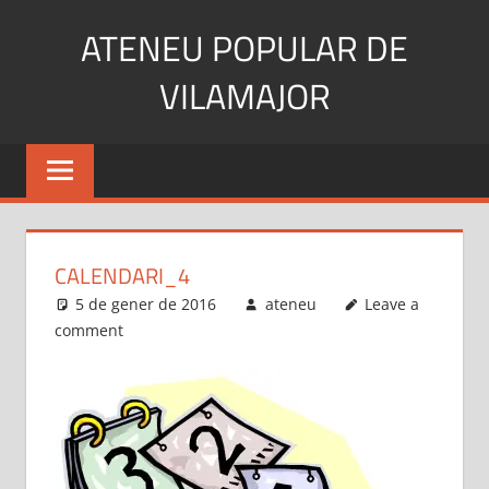
Skip
ATENEU POPULAR DE
to
content
VILAMAJOR
CALENDARI_4
5 de gener de 2016
ateneu
Leave a
comment